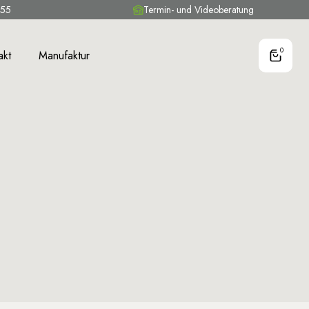
 55
Termin- und Videoberatung
0
akt
Manufaktur