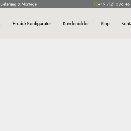
Lieferung & Montage
+49 7121 696 46
Produktkonfigurator
Kundenbilder
Blog
Kont