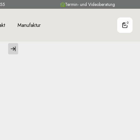
 55
Termin- und Videoberatung
0
akt
Manufaktur