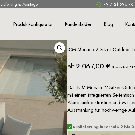
Lieferung & Montage
+49 7121 696 46
Produktkonfigurator
Kundenbilder
Blog
Kont
ICM Monaco 2‑Sitzer Outdoor Lou
ab
2.067,00
€
Preise inkl. 1
Das ICM Monaco 2‑Sitzer Outdoo
mit einem integrierten Seitentisc
Aluminiumkonstruktion und wasse
Ausstrahlung für hochwertige A
Auslieferung innerhalb 2 bis 