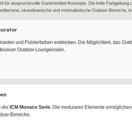
 Wahl für anspruchsvolle Gartenmöbel‑Konzepte. Die helle Farbgebung
 mediterrane, skandinavische und minimalistische Outdoor‑Bereiche, in
gurator
anten und Polsterfarben entdecken. Die Möglichkeit, das Outd
xklusiver Outdoor‑Loungeinseln.
ken
n der
ICM Monaco Serie
. Die modularen Elemente ermöglichen e
door‑Bereiche.