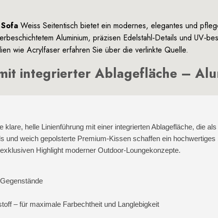
 Sofa
Weiss Seitentisch bietet ein modernes, elegantes und pfle
rbeschichtetem Aluminium, präzisen Edelstahl‑Details und UV‑bestä
lien wie
Acrylfaser
erfahren Sie über die verlinkte Quelle.
mit integrierter Ablagefläche – Al
are, helle Linienführung mit einer integrierten Ablagefläche, die als
ils und weich gepolsterte Premium‑Kissen schaffen ein hochwertiges 
exklusiven Highlight moderner Outdoor‑Loungekonzepte.
e Gegenstände
ff – für maximale Farbechtheit und Langlebigkeit