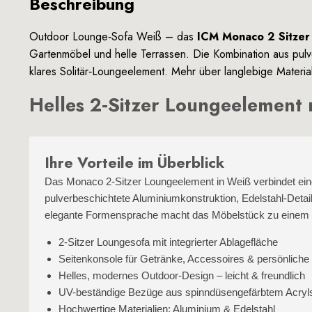
Beschreibung
Outdoor Lounge‑Sofa Weiß – das
ICM Monaco 2 Sitzer
Gartenmöbel und helle Terrassen. Die Kombination aus pulve
klares Solitär‑Loungeelement. Mehr über langlebige Materia
Helles 2‑Sitzer Loungeelement 
Ihre Vorteile im Überblick
Das Monaco 2‑Sitzer Loungeelement in Weiß verbindet eine kl
pulverbeschichtete Aluminiumkonstruktion, Edelstahl‑Deta
elegante Formensprache macht das Möbelstück zu einem 
2‑Sitzer Loungesofa mit integrierter Ablagefläche
Seitenkonsole für Getränke, Accessoires & persönlich
Helles, modernes Outdoor‑Design – leicht & freundlich
UV-beständige Bezüge aus spinndüsengefärbtem Acrylsto
Hochwertige Materialien: Aluminium & Edelstahl