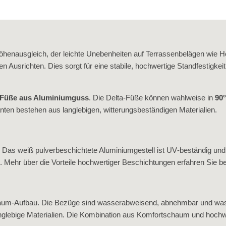
henausgleich, der leichte Unebenheiten auf Terrassenbelägen wie Holz
 Ausrichten. Dies sorgt für eine stabile, hochwertige Standfestigkei
‑Füße aus Aluminiumguss
. Die Delta‑Füße können wahlweise in
90°
ten bestehen aus langlebigen, witterungsbeständigen Materialien.
Das weiß pulverbeschichtete Aluminiumgestell ist UV‑beständig und pf
. Mehr über die Vorteile hochwertiger Beschichtungen erfahren Sie b
aum‑Aufbau. Die Bezüge sind wasserabweisend, abnehmbar und wasch
langlebige Materialien. Die Kombination aus Komfortschaum und hoch