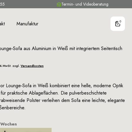
 55
Termin- und Videoberatung
0
akt
Manufaktur
nge‑Sofa aus Aluminium in Weiß mit integriertem Seitentisch
9% MwSt. zzgl.
Versandkosten
r Lounge‑Sofa in Weiß kombiniert eine helle, moderne Optik
h für praktische Ablageflächen. Die pulverbeschichtete
rabweisende Polster verleihen dem Sofa eine leichte, elegante
ußenbereiche.
3 Wochen