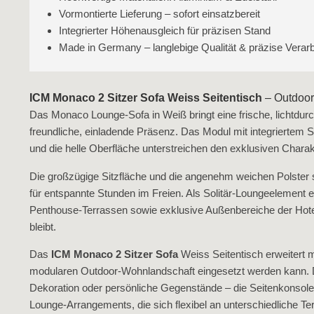
Vormontierte Lieferung – sofort einsatzbereit
Integrierter Höhenausgleich für präzisen Stand
Made in Germany – langlebige Qualität & präzise Verar
ICM Monaco 2 Sitzer Sofa Weiss Seitentisch
– Outdoor 
Das Monaco Lounge‑Sofa in Weiß bringt eine frische, lichtdurc
freundliche, einladende Präsenz. Das Modul mit integriertem S
und die helle Oberfläche unterstreichen den exklusiven Chara
Die großzügige Sitzfläche und die angenehm weichen Polster sc
für entspannte Stunden im Freien. Als Solitär‑Loungeelement ei
Penthouse‑Terrassen sowie exklusive Außenbereiche der Hotell
bleibt.
Das
ICM Monaco 2 Sitzer Sofa
Weiss Seitentisch erweitert 
modularen Outdoor‑Wohnlandschaft eingesetzt werden kann. Die
Dekoration oder persönliche Gegenstände – die Seitenkonsole
Lounge‑Arrangements, die sich flexibel an unterschiedliche T