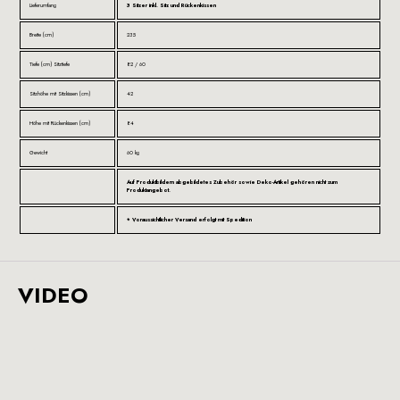
Lieferumfang
3 Sitzer inkl. Sitz und Rückenkissen
Breite (cm)
235
Tiefe (cm) Sitztiefe
82 / 60
Sitzhöhe mit Sitzkissen (cm)
42
Höhe mit Rückenkissen (cm)
84
Gewicht
60 kg
Auf Produktbildern abgebildetes Zubehör sowie Deko-Artikel gehören nicht zum
Produktangebot.
* Voraussichtlicher Versand erfolgt mit Spedition
VIDEO