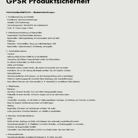
GPSR Produktsicherheit
Sicherheitsdatenblatt für ICM – Aluminium-Gartenlounges
1. Produktbezeichnung und Hersteller
• Produktname: Aluminium-Gartenlounges
• Hersteller: ICM Gartenlounge
• Verwendungszweck: Sitzmöbel für den Außenbereich
• Code: St. Tropez Lounge 3-Sitzer
2. Materialzusammensetzung und Eigenschaften
• Hauptmaterial: Pulverbeschichtetes Aluminium
• Eigenschaften: Witterungsbeständig, korrosionsresistent, leicht und stabil.
• Polsterung:
• Materialien: Schaumstoffkern, Bezug aus wetterbeständigem Stoff.
• Eigenschaften: Wasserabweisend, UV-beständig, atmungsaktiv.
3. Sicherheitsinformationen
• Transport:
• Lieferung erfolgt auf einer Palette bis zur Bordsteinkante.
• Verpackung auf sichtbare Transportschäden prüfen und dokumentieren.
• Im näheren Umkreis liefern wir direkt zu Ihnen
• Aufbau und Montage:
• Rückenteile müssen montiert werden, alle anderen Komponenten sind vormontiert.
• Kontrollieren Sie vor der Nutzung alle Bauteile auf festen Sitz und mögliche Schäden.
• Nutzungshinweise:
• Aluminiumoberflächen nicht scheuern, um die Pulverbeschichtung nicht zu beschädigen.
• Möbel nur bestimmungsgemäß verwenden (keine Überlastung oder Zweckentfremdung).
• Keine offenen Flammen oder Wärmequellen (z. B. Heizstrahler) in unmittelbarer Nähe platzieren.
4. Pflegehinweise
• Reinigung:
• Aluminium mit einem feuchten Tuch und mildem Reinigungsmittel reinigen.
• Polsterstoffe mit einem feuchten Schwamm reinigen und an der Luft trocknen lassen.
• Schutz:
• Schutzhüllen verwenden, um die Möbel vor Witterungseinflüssen wie Regen, UV-Strahlung und Schmutz zu schützen.
• Kissen bei längerer Nichtbenutzung trocken und frostfrei lagern.
• Wartung:
• Regelmäßig Schrauben und Verbindungen auf festen Sitz prüfen.
• Locker gewordene Schrauben festziehen, um Stabilität zu gewährleisten.
5. Besondere Sicherheitsmaßnahmen
• Kinder:
• Möbel sind kein Spielzeug und dürfen nicht bestiegen oder anderweitig zweckentfremdet werden.
• Verpackungsmaterialien (z. B. Plastiktüten) von Kindern fernhalten, um Erstickungsgefahr zu vermeiden.
• Personen mit eingeschränkter Mobilität:
• Sicherstellen, dass Möbel stabil stehen und frei von scharfen Kanten oder losen Teilen sind.
6. Entsorgungshinweise
• Verpackungsmaterialien umweltgerecht entsorgen (z. B. Karton recyceln).