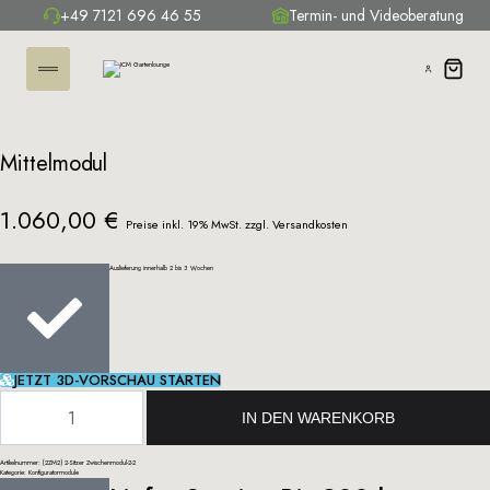
+49 7121 696 46 55
Termin- und Videoberatung
Mittelmodul
1.060,00
€
Preise inkl. 19% MwSt. zzgl.
Versandkosten
Auslieferung innerhalb 2 bis 3 Wochen
JETZT 3D-VORSCHAU STARTEN
IN DEN WARENKORB
Artikelnummer: (2ZM2) 2-Sitzer Zwischenmodul-2-2
Kategorie:
Konfiguratormodule