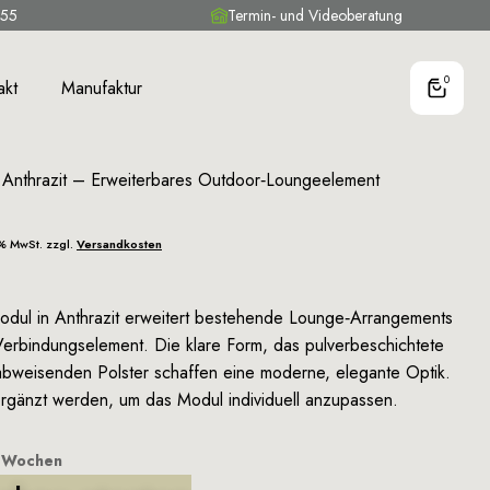
 55
Termin- und Videoberatung
0
akt
Manufaktur
Anthrazit – Erweiterbares Outdoor‑Loungeelement
9% MwSt. zzgl.
Versandkosten
dul in Anthrazit erweitert bestehende Lounge‑Arrangements
Verbindungselement. Die klare Form, das pulverbeschichtete
abweisenden Polster schaffen eine moderne, elegante Optik.
rgänzt werden, um das Modul individuell anzupassen.
3 Wochen