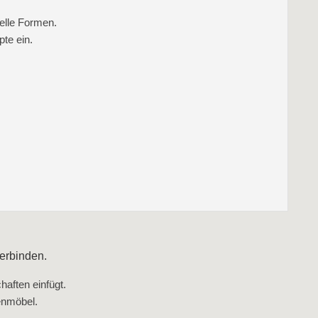
elle Formen.
te ein.
erbinden.
aften einfügt.
enmöbel.