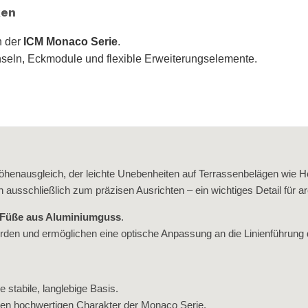
ken
n der
ICM Monaco Serie
.
seln, Eckmodule und flexible Erweiterungselemente.
öhenausgleich, der leichte Unebenheiten auf Terrassenbelägen wie Ho
 ausschließlich zum präzisen Ausrichten – ein wichtiges Detail für arc
‑Füße aus Aluminiumguss
.
rden und ermöglichen eine optische Anpassung an die Linienführung
e stabile, langlebige Basis.
n den hochwertigen Charakter der Monaco Serie.