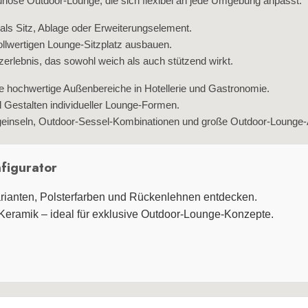
uriöse Outdoor‑Lounge, die sich flexibel an jede Umgebung anpasst.
 als Sitz, Ablage oder Erweiterungselement.
llwertigen Lounge‑Sitzplatz ausbauen.
erlebnis, das sowohl weich als auch stützend wirkt.
ie hochwertige Außenbereiche in Hotellerie und Gastronomie.
 Gestalten individueller Lounge‑Formen.
ngeinseln, Outdoor‑Sessel‑Kombinationen und große Outdoor‑Lounge‑
figurator
ianten, Polsterfarben und Rückenlehnen entdecken.
 Keramik – ideal für exklusive Outdoor‑Lounge‑Konzepte.