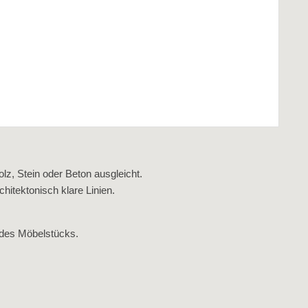
lz, Stein oder Beton ausgleicht.
hitektonisch klare Linien.
 des Möbelstücks.