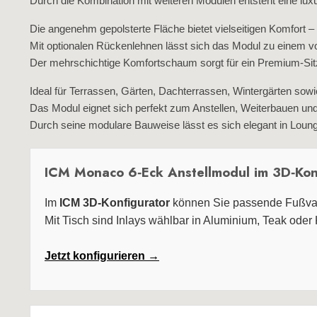
Durch die Kombination mit weiteren Modulen entsteht eine lux
Die angenehm gepolsterte Fläche bietet vielseitigen Komfort –
Mit optionalen Rückenlehnen lässt sich das Modul zu einem vo
Der mehrschichtige Komfortschaum sorgt für ein Premium‑Sitz
Ideal für Terrassen, Gärten, Dachterrassen, Wintergärten sow
Das Modul eignet sich perfekt zum Anstellen, Weiterbauen und
Durch seine modulare Bauweise lässt es sich elegant in Lou
ICM Monaco 6‑Eck Anstellmodul im 3D‑Kon
Im
ICM 3D‑Konfigurator
können Sie passende Fußvar
Mit Tisch sind Inlays wählbar in Aluminium, Teak oder
Jetzt konfigurieren →