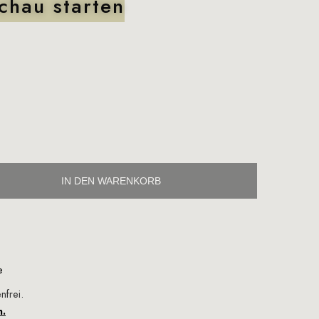
chau starten
IN DEN WARENKORB
e
nfrei.
n.