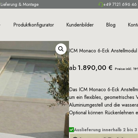
Lieferung & Montage
+49 7121 696 46
Produktkonfigurator
Kundenbilder
Blog
Kont
ICM Monaco 6‑Eck Anstellmodul 
ab
1.890,00
€
Preise inkl. 1
Das ICM Monaco 6‑Eck Anstellmo
um ein flexibles, geometrisches 
Aluminiumgestell und die wasser
Optional können Rückenlehnen e
Auslieferung innerhalb 2 bis 