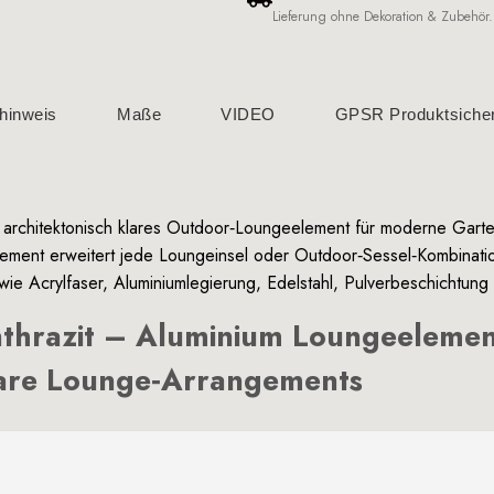
Lieferung ohne Dekoration & Zubehör.
hinweis
Maße
VIDEO
GPSR Produktsicher
, architektonisch klares Outdoor‑Loungeelement für moderne Gar
ent erweitert jede Loungeinsel oder Outdoor‑Sessel‑Kombination
 wie
Acrylfaser
,
Aluminiumlegierung
,
Edelstahl
,
Pulverbeschichtung
thrazit – Aluminium Loungeelement
are Lounge‑Arrangements