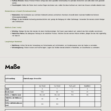
Aufbau-Hinweis:
Dieses Premium-Polster verfügt über einen speziellen Schichtaufbau für optimalen Sitzkomfort und sollte daher nicht gewendet
werden.
Feuchtigkeit:
Sollten die Polster durch starken Regen durchnässt sein, stellen Sie diese hochkant auf, damit das Wasser schneller ablaufen kann.
Rückenlehnen & Gestell (Pulverbeschichtet)
Materialmix:
Die Kombination aus rostfreiem Edelstahl (Lehnen) und leichtem Aluminium (Gestell) bietet maximale Stabilität bei höchster
Witterungsbeständigkeit.
Pflege:
Da alle Metallteile hochwertig pulverbeschichtet sind, genügt die Reinigung mit milder Seifenlauge. Verwenden Sie niemals scharfe Reiniger
oder Drahtbürsten.
Edelholz (Teak / Iroko)
Wichtig:
Reinigen Sie das Holz niemals mit einem Hochdruckreiniger. Die Fasern rauen dadurch auf, wodurch das Holz schneller verschmutzt.
Natürliche Patina:
Die silbergraue Färbung ist ein natürlicher Prozess. Möchten Sie den warmen Holzton erhalten, pflegen Sie das Holz regelmäßig
mit Teak-Öl.
Langfristiger Werterhalt
Belüftung:
Achten Sie bei der Verwendung von Schutzhauben auf Luftzirkulation, um Kondenswasser unter der Haube zu vermeiden.
Winterlagerung:
Polster trocken und frostfrei lagern. Lagern Sie Textilien niemals luftdicht in Plastikfolie, um Stockflecken zu verhindern.
Maße
Lieferumfang
Gartenlounge Grenoble
2er Modul
1er Modul
Tisch groß
Beistelltisch
Stück
2
1
1
2
Breite (cm)
184
82
112
41
Tiefe / Sitztiefe (cm)
82 / 60
82 / 60
112
82
Sitzhöhe mit Sitzkissen
42
42
(cm)
Höhe mit Rückenkissen
84
84
(cm)