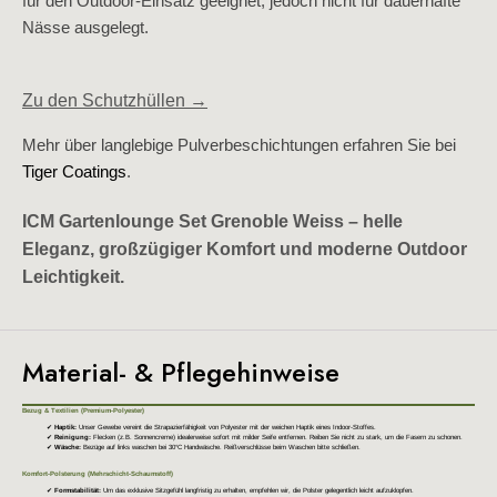
für den Outdoor-Einsatz geeignet, jedoch nicht für dauerhafte
Nässe ausgelegt.
Zu den Schutzhüllen →
Mehr über langlebige Pulverbeschichtungen erfahren Sie bei
Tiger Coatings
.
ICM Gartenlounge Set Grenoble Weiss – helle
Eleganz, großzügiger Komfort und moderne Outdoor
Leichtigkeit.
Material- & Pflegehinweise
Bezug & Textilien (Premium-Polyester)
Haptik:
Unser Gewebe vereint die Strapazierfähigkeit von Polyester mit der weichen Haptik eines Indoor-Stoffes.
Reinigung:
Flecken (z.B. Sonnencreme) idealerweise sofort mit milder Seife entfernen. Reiben Sie nicht zu stark, um die Fasern zu schonen.
Wäsche:
Bezüge auf links waschen bei 30°C Handwäsche. Reißverschlüsse beim Waschen bitte schließen.
Komfort-Polsterung (Mehrschicht-Schaumstoff)
Formstabilität:
Um das exklusive Sitzgefühl langfristig zu erhalten, empfehlen wir, die Polster gelegentlich leicht aufzuklopfen.