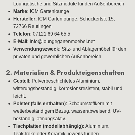
Loungetische und Sitzmodule für den Außenbereich
Marke:
ICM Gartenlounge
Hersteller:
ICM Gartenlounge, Schuckertstr. 15,
72766 Reutlingen
Telefon:
07121 69 64 65 5
E-Mail:
info@loungegartenmoebel.net
Verwendungszweck:
Sitz- und Ablagemöbel für den
privaten und gewerblichen Außenbereich
2. Materialien & Produkteigenschaften
Gestell:
Pulverbeschichtetes Aluminium,
witterungsbeständig, korrosionsresistent, stabil und
leicht.
Polster (falls enthalten):
Schaumstoffkern mit
wetterbeständigem Bezug, wasserabweisend, UV-
beständig, atmungsaktiv.
Tischplatten (modellabhängig):
Aluminium,
Teak‑Iroko oder Keramik, jeweils für den