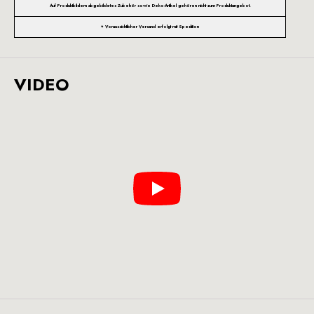
Auf Produktbildern abgebildetes Zubehör sowie Deko-Artikel gehören nicht zum Produktangebot.
* Voraussichtlicher Versand erfolgt mit Spedition
VIDEO