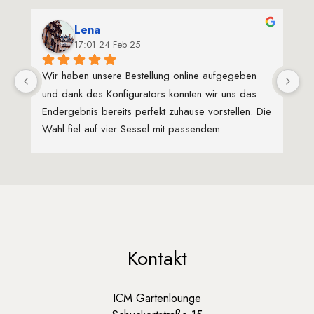
Lena
17:01 24 Feb 25
Wir haben unsere Bestellung online aufgegeben 
Ho
und dank des Konfigurators konnten wir uns das 
De
Endergebnis bereits perfekt zuhause vorstellen. Die 
Sy
Wahl fiel auf vier Sessel mit passendem 
au
Loungetisch in Anthrazit – und wir sind begeistert! 
p
Die Lieferung war bestens verpackt, die Qualität 
Ko
überzeugt und das Preis-Leistungs-Verhältnis ist 
un
mehr als fair. Absolut empfehlenswert!
Kontakt
ICM Gartenlounge