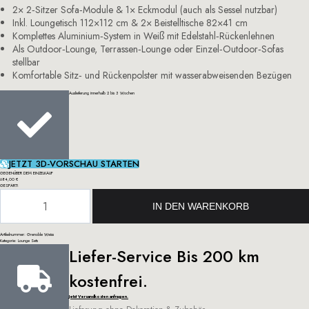
2× 2‑Sitzer Sofa‑Module & 1× Eckmodul (auch als Sessel nutzbar)
Inkl. Loungetisch 112×112 cm & 2× Beistelltische 82×41 cm
Komplettes Aluminium‑System in Weiß mit Edelstahl‑Rückenlehnen
Als Outdoor‑Lounge, Terrassen‑Lounge oder Einzel‑Outdoor‑Sofas
stellbar
Komfortable Sitz‑ und Rückenpolster mit wasserabweisenden Bezügen
Auslieferung innerhalb 2 bis 3 Wochen
JETZT 3D-VORSCHAU STARTEN
GEGENÜBER DEM EINZELKAUF
684,00 €
GESPART!
IN DEN WARENKORB
Artikelnummer: Grenoble Weiss
Kategorie:
Lounge Sets
Liefer-Service Bis 200 km
kostenfrei.
Jetzt Versandkosten anfragen.