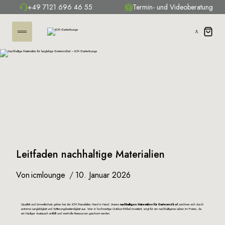
+49 7121 696 46 55
Termin- und Videoberatung
Leitfaden nachhaltige Materialien
Von
icmlounge
10. Januar 2026
Qualität und Umweltschutz gehen bei der ICM Manufaktur Hand in Hand. Unsere
nachhaltigen Materialien für Gartenmöbel
zeichnen sich durch
extreme Langlebigkeit und Witterungsbeständigkeit aus. Wer in hochwertige Outdoor-Möbel investiert, sorgt für ein nachhaltigeres Leben im Freien, da
ein häufiger Austausch entfällt und wertvolle Ressourcen geschont werden.