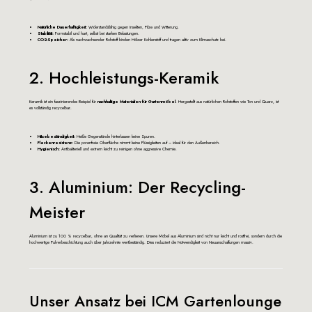
Natürliche Dauerhaftigkeit:
Widerstandsfähig gegen Insekten, Pilze und Witterung.
Stabilität:
Formstabil und hart, selbst bei starken Belastungen.
CO2-Speicher:
Als nachwachsender Rohstoff binden Hölzer Kohlenstoff und tragen aktiv zum Klimaschutz bei.
2. Hochleistungs-Keramik
Keramik ist ein faszinierendes Beispiel für
nachhaltige Materialien für Gartenmöbel
. Hergestellt aus natürlichen Rohstoffen wie Ton und Quarz, ist
es vollständig recycelbar.
Hitzebeständigkeit:
Heiße Gegenstände hinterlassen keine Spuren.
Fleckenresistenz:
Die porenfreie Oberfläche nimmt keine Flüssigkeiten auf – ideal für den Außenbereich.
Hygienisch:
Antibakteriell und extrem leicht zu reinigen ohne aggressive Chemie.
3. Aluminium: Der Recycling-
Meister
Aluminium ist zu 100 % recycelbar, ohne an Qualität zu verlieren. Unsere Möbel aus Aluminium sind nicht nur leicht und rostfrei, sondern durch die
hochwertige
Pulverbeschichtung
auch über Jahrzehnte wertbeständig. Dies reduziert die Notwendigkeit von Neuanschaffungen massiv.
Unser Ansatz bei ICM Gartenlounge