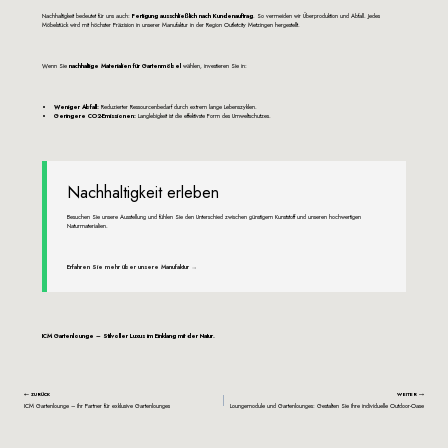
Nachhaltigkeit bedeutet für uns auch:
Fertigung ausschließlich nach Kundenauftrag
. So vermeiden wir Überproduktion und Abfall. Jedes
Möbelstück wird mit höchster Präzision in unserer Manufaktur in der Region Outletcity Metzingen hergestellt.
Wenn Sie
nachhaltige Materialien für Gartenmöbel
wählen, investieren Sie in:
Weniger Abfall:
Reduzierter Ressourcenbedarf durch extrem lange Lebenszyklen.
Geringere CO2-Emissionen:
Langlebigkeit ist die effektivste Form des Umweltschutzes.
Nachhaltigkeit erleben
Besuchen Sie unsere Ausstellung und fühlen Sie den Unterschied zwischen günstigem Kunststoff und unseren hochwertigen
Naturmaterialien.
Erfahren Sie mehr über unsere Manufaktur →
ICM Gartenlounge – Stilvoller Luxus im Einklang mit der Natur.
ZURÜCK
WEITER
ICM Gartenlounge – Ihr Partner für exklusive Gartenlounges
Loungemodule und Gartenlounges: Gestalten Sie Ihre individuelle Outdoor-Oase