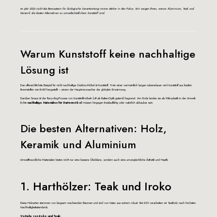
Im Jahr 2026 rückt das Bewusstsein für ökologische Verantwortung immer stärker in den Fokus. Wir zeigen Ihnen, warum Aluminium, Teak und
Keramik die besten Alternativen zu umweltschädlichem Kunststoff sind.
Warum Kunststoff keine nachhaltige
Lösung ist
Das offensichtlichste Beispiel für nicht nachhaltige Outdoor-Möbel ist Kunststoff. Trotz einer vermeintlich langen Lebensdauer wird Kunststoff aus fossilen
Brennstoffen wie Erdöl hergestellt – einem der Hauptverursacher der globalen Erwärmung.
Darüber hinaus ist der Recycling-Prozess von Kunststoffmöbeln (oft als Rattan-Optik getarnt) begrenzt. Am Ende landen sie als Mikroplastik in der Umwelt.
Echte
nachhaltige Materialien für Gartenmöbel
müssen hingegen kreislauffähig oder natürlich abbaubar sein.
Die besten Alternativen: Holz,
Keramik und Aluminium
Umweltfreundliche Materialien bieten nicht nur eine bessere Ökobilanz, sondern auch eine unvergleichliche Ästhetik und Haptik.
1. Harthölzer: Teak und Iroko
Diese Holzarten stammen von langsam wachsenden Bäumen und sind von Natur aus extrem robust. Bei ICM verarbeiten wir Teakholz nach höchsten
Nachhaltigkeitsstandards.
Vorteile von Iroko und Teak: