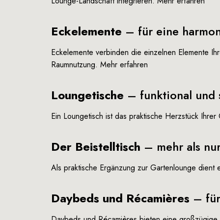
Lounge-Landschaft integrieren.
Mehr erfahren
Eckelemente
– für eine harmo
Eckelemente verbinden die einzelnen Elemente Ihr
Raumnutzung.
Mehr erfahren
Loungetische
– funktional und s
Ein Loungetisch ist das praktische Herzstück Ihre
Der
Beistelltisch
– mehr als nur
Als praktische Ergänzung zur Gartenlounge dient
Daybeds und Récamières
– für
Daybeds und Récamières bieten eine großzügige