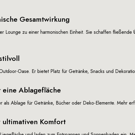
nische Gesamtwirkung
er Lounge zu einer harmonischen Einheit. Sie schaffen fließende
tilvoll
r Outdoor-Oase. Er bietet Platz für Getränke, Snacks und Dekorati
 eine Ablagefläche
 er als Ablage für Getränke, Bücher oder Deko-Elemente.
Mehr erf
 ultimativen Komfort
 Liegefläche und laden zum Entspannen und Sonnenbaden ein.
Me