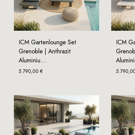
ICM Gartenlounge Set
ICM Ga
Grenoble | Anthrazit
Grenob
Aluminiu…
Alumin
5.790,00
€
5.790,0