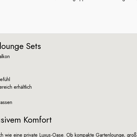
nlounge Sets
alkon
efühl
eich erhältlich
rassen
usivem Komfort
ich wie eine private Luxus-Oase. Ob kompakte Gartenlounge, gr