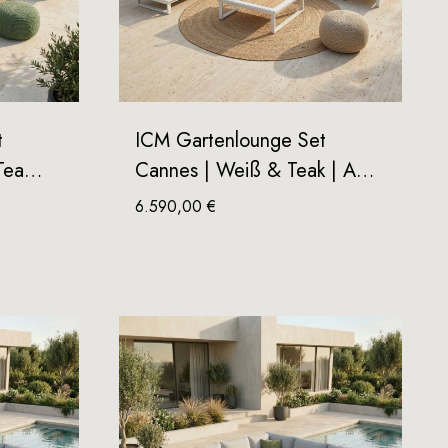
t
ICM Gartenlounge Set
 Tea…
Cannes | Weiß & Teak | A…
6.590,00
€