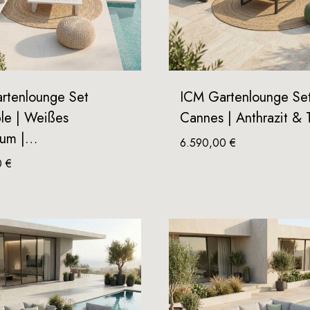
rtenlounge Set
ICM Gartenlounge Se
le | Weißes
Cannes | Anthrazit &
ium |…
6.590,00
€
0
€